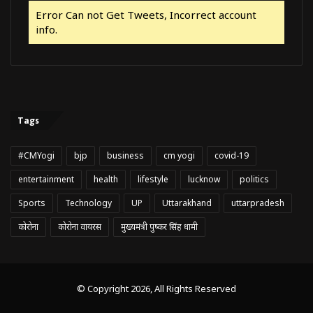
Error Can not Get Tweets, Incorrect account
info.
Tags
#CMYogi
bjp
business
cm yogi
covid-19
entertainment
health
lifestyle
lucknow
politics
Sports
Technology
UP
Uttarakhand
uttarpradesh
कोरोना
कोरोना वायरस
मुख्यमंत्री पुष्कर सिंह धामी
© Copyright 2026, All Rights Reserved