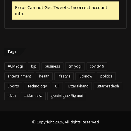
Error Can not Get Tweets, Incorrect account
info.
Tags
#CMYogi
bjp
business
cm yogi
covid-19
entertainment
health
lifestyle
lucknow
politics
Sports
Technology
UP
Uttarakhand
uttarpradesh
कोरोना
कोरोना वायरस
मुख्यमंत्री पुष्कर सिंह धामी
© Copyright 2026, All Rights Reserved