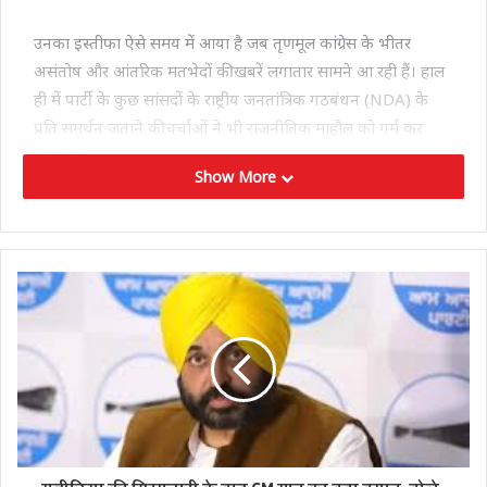
उनका इस्तीफा ऐसे समय में आया है जब तृणमूल कांग्रेस के भीतर
असंतोष और आंतरिक मतभेदों की खबरें लगातार सामने आ रही हैं। हाल
ही में पार्टी के कुछ सांसदों के राष्ट्रीय जनतांत्रिक गठबंधन (NDA) के
प्रति समर्थन जताने की चर्चाओं ने भी राजनीतिक माहौल को गर्म कर
दिया था।
Show More
इस बीच, बागी सांसद काकोली घोष दस्तीदार के एक बयान ने पार्टी की
मुश्किलें और बढ़ा दी हैं। उन्होंने दावा किया था कि तृणमूल कांग्रेस के
करीब 20 सांसद NDA के साथ जाने की इच्छा जता चुके हैं और इस
संबंध में लोकसभा अध्यक्ष को पत्र भी सौंपा गया है। काकोली घोष
वर्तमान में पार्टी के बागी गुट का नेतृत्व कर रही हैं, जबकि वरिष्ठ सांसद
शताब्दी रॉय को उस गुट का उपनेता बनाया गया है।
बंगाल की इस राजनीतिक उथल-पुथल का असर राष्ट्रीय राजनीति में भी
दिखाई देने लगा है। इसी क्रम में TMC सांसद पार्थ भौमिक ने नई दिल्ली
स्थित उस सरकारी आवास को खाली कर दिया, जो लंबे समय से पार्टी की