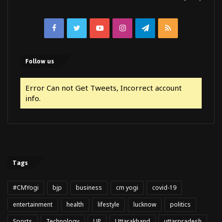
Facebook
Twitter
YouTube
Instagram
Telegram
RSS
Follow us
Error Can not Get Tweets, Incorrect account
info.
Tags
#CMYogi
bjp
business
cm yogi
covid-19
entertainment
health
lifestyle
lucknow
politics
Sports
Technology
UP
Uttarakhand
uttarpradesh