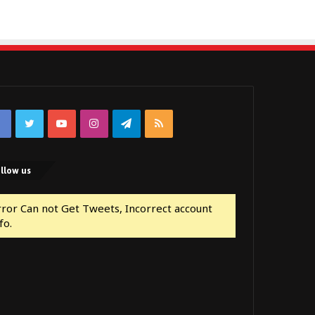
Facebook
Twitter
YouTube
Instagram
Telegram
RSS
llow us
rror Can not Get Tweets, Incorrect account
fo.