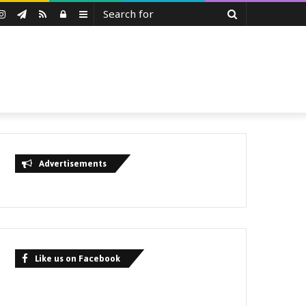
Search
uTube
Instagram
Telegram
RSS
Log
Sidebar
for
In
Advertisements
Like us on Facebook