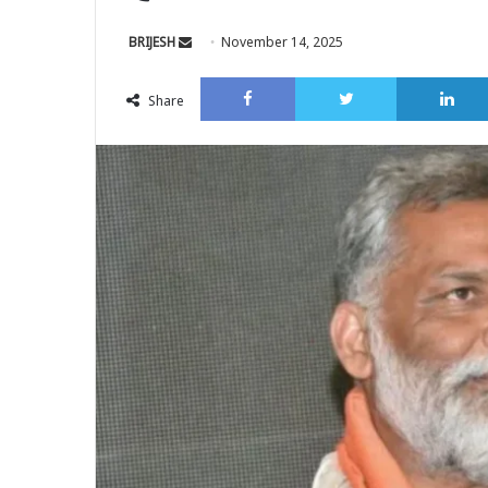
Send
BRIJESH
November 14, 2025
an
Facebook
Twitter
email
Share