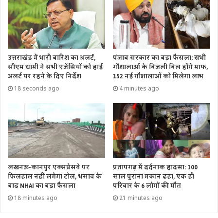
इसके अलावा, दोनों ने तुर्की यात्रा से पहले कुछ संदिग्ध टेलीग्राम ग्रुप्स भी
ज्वाइन किए थे। अब एजेंसियां इस पूरे नेटवर्क की डिजिटल ट्रेल और
फंडिंग चैनल्स की बारीकी से जांच कर रही हैं।
उत्तराखंड में भारी बारिश का अलर्ट,
पंजाब सरकार का बड़ा फैसला: सभी
सीएम धामी ने सभी एजेंसियों को हाई
गौशालाओं के बिजली बिल होंगे माफ,
अलर्ट पर रहने के दिए निर्देश
152 नई गौशालाओं को मिलेगा लाभ
18 seconds ago
4 minutes ago
लखनऊ-कानपुर एक्सप्रेसवे पर
प्रतापगढ़ में दर्दनाक हादसा: 100
फिलहाल नहीं लगेगा टोल, धंसाव के
साल पुराना मकान ढहा, एक ही
बाद NHAI का बड़ा फैसला
परिवार के 6 लोगों की मौत
18 minutes ago
21 minutes ago