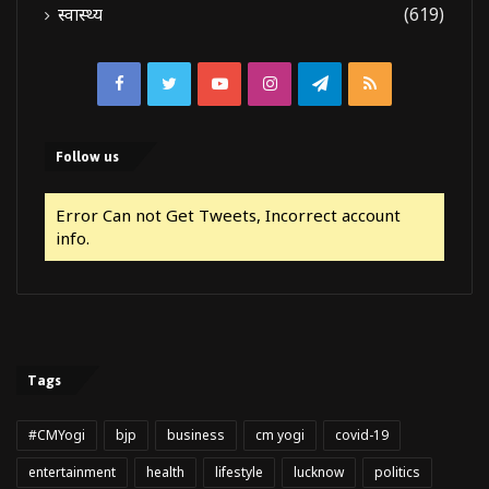
स्वास्थ्य
(619)
Facebook
Twitter
YouTube
Instagram
Telegram
RSS
Follow us
Error Can not Get Tweets, Incorrect account
info.
Tags
#CMYogi
bjp
business
cm yogi
covid-19
entertainment
health
lifestyle
lucknow
politics