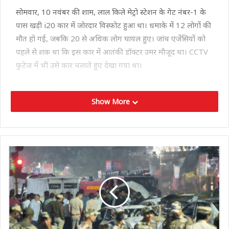
सोमवार, 10 नवंबर की शाम, लाल किले मेट्रो स्टेशन के गेट नंबर-1 के
पास खड़ी i20 कार में जोरदार विस्फोट हुआ था। धमाके में 12 लोगों की
मौत हो गई, जबकि 20 से अधिक लोग घायल हुए। जांच एजेंसियों को
पहले से शक था कि इस कार में आतंकी डॉक्टर उमर मौजूद था। CCTV
फुटेज में भी उसे कार चलाते हुए देखा गया था।
DNA से हुई पहचान
Show More
जांच एजेंसियों ने कार के मलबे से बरामद हड्डियों, दांतों और कपड़ों के
टुकड़ों का DNA टेस्ट कराया। यह सैंपल उमर नबी की मां और भाई के
DNA से पूरी तरह मेल खा गया। इसके बाद यह साफ हो गया कि धमाके
के वक्त कार में वही था।
एक्सप्रेस-वे से गुजरते हुए ढाबे पर गुजारी थी रात
सूत्रों के अनुसार, लाल किला धमाके से पहले उमर फरीदाबाद से फरार
होकर मेवात और फिरोजपुर झिरका होते हुए दिल्ली-मुंबई एक्सप्रेस-वे से