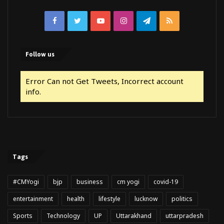
Facebook
Twitter
YouTube
Instagram
Telegram
RSS
Follow us
Error Can not Get Tweets, Incorrect account
info.
Tags
#CMYogi
bjp
business
cm yogi
covid-19
entertainment
health
lifestyle
lucknow
politics
Sports
Technology
UP
Uttarakhand
uttarpradesh