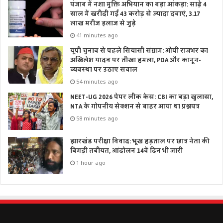
पंजाब में नशा मुक्ति अभियान का बड़ा आंकड़ा: साढ़े 4
साल में खरीदी गईं 43 करोड़ से ज्यादा दवाएं, 3.17
लाख मरीज इलाज से जुड़े
41 minutes ago
यूपी चुनाव से पहले सियासी संग्राम: ओपी राजभर का
अखिलेश यादव पर तीखा हमला, PDA और कानून-
व्यवस्था पर उठाए सवाल
54 minutes ago
NEET-UG 2026 पेपर लीक केस: CBI का बड़ा खुलासा,
NTA के गोपनीय सेक्शन से बाहर आया था प्रश्नपत्र
58 minutes ago
झारखंड परीक्षा विवाद: भूख हड़ताल पर छात्र नेता की
बिगड़ी तबीयत, आंदोलन 14वें दिन भी जारी
1 hour ago