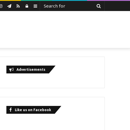
Search
uTube
Instagram
Telegram
RSS
Log
Sidebar
for
In
Advertisements
Like us on Facebook