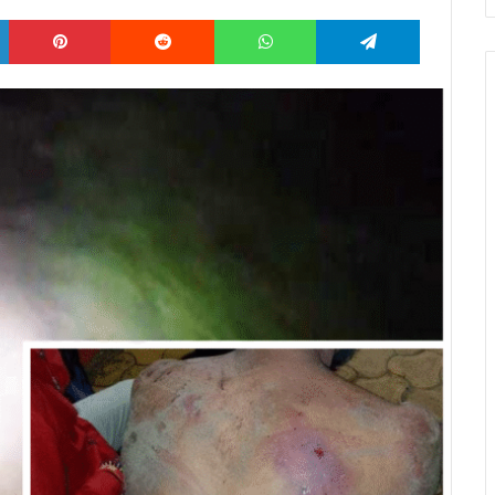
LinkedIn
Pinterest
Reddit
WhatsApp
Telegram