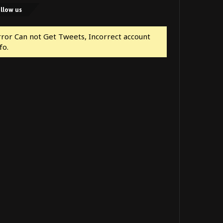
llow us
rror Can not Get Tweets, Incorrect account
fo.