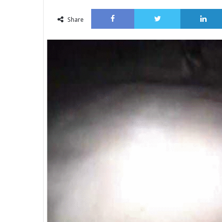
an
Facebook
Twitter
email
Share