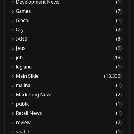
Development News
(1)
Games
(7)
Giochi
(1)
Gry
(2)
IANS
(8)
Jeux
(2)
job
(18)
legiano
(1)
Main Slide
(13,332)
malina
(1)
Marketing News
(2)
public
(1)
Retail News
(1)
review
(2)
snatch
(1)