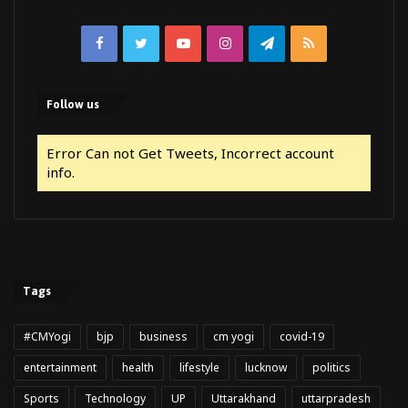
Facebook
Twitter
YouTube
Instagram
Telegram
RSS
Follow us
Error Can not Get Tweets, Incorrect account
info.
Tags
#CMYogi
bjp
business
cm yogi
covid-19
entertainment
health
lifestyle
lucknow
politics
Sports
Technology
UP
Uttarakhand
uttarpradesh