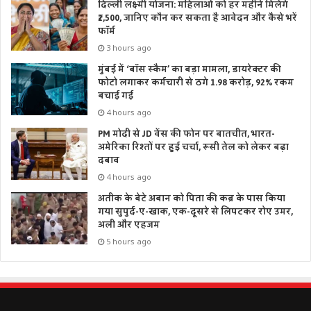
दिल्ली लक्ष्मी योजना: महिलाओं को हर महीने मिलेंगे
₹2,500, जानिए कौन कर सकता है आवेदन और कैसे भरें
फॉर्म
3 hours ago
मुंबई में ‘बॉस स्कैम’ का बड़ा मामला, डायरेक्टर की
फोटो लगाकर कर्मचारी से ठगे 1.98 करोड़, 92% रकम
बचाई गई
4 hours ago
PM मोदी से JD वेंस की फोन पर बातचीत, भारत-
अमेरिका रिश्तों पर हुई चर्चा, रूसी तेल को लेकर बढ़ा
दबाव
4 hours ago
अतीक के बेटे अबान को पिता की कब्र के पास किया
गया सुपुर्द-ए-खाक, एक-दूसरे से लिपटकर रोए उमर,
अली और एहजम
5 hours ago