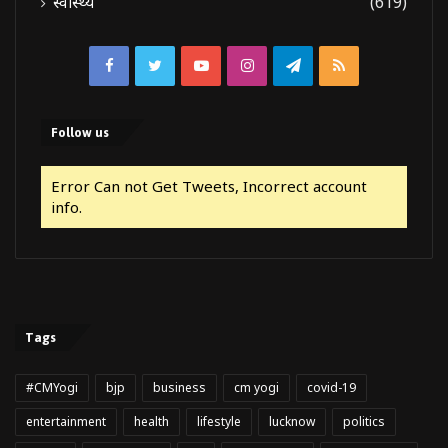
स्वास्थ्य
(619)
Facebook
Twitter
YouTube
Instagram
Telegram
RSS
Follow us
Error Can not Get Tweets, Incorrect account
info.
Tags
#CMYogi
bjp
business
cm yogi
covid-19
entertainment
health
lifestyle
lucknow
politics