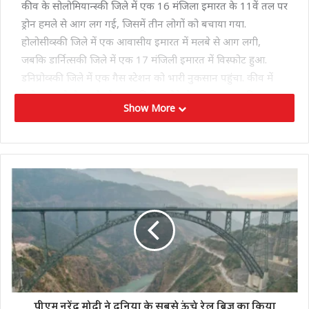
कीव के सोलोमियान्स्की जिले में एक 16 मंजिला इमारत के 11वें तल पर
ड्रोन हमले से आग लग गई, जिसमें तीन लोगों को बचाया गया.
होलोसीव्स्की जिले में एक आवासीय इमारत में मलबे से आग लगी,
जबकि डार्नित्सकी जिले में एक 17 मंजिली इमारत में विस्फोट हुआ.
डनिप्रोव्स्की जिले में एक गैस स्टेशन को भारी नुकसान पहुंचा. कीव में
मेट्रो लाइन के ट्रैक और केबल क्षतिग्रस्त होने से यातायात प्रभावित हुआ.
Show More
पश्चिमी शहर टेर्नोपिल, जो आमतौर पर रूसी हमलों का निशाना नहीं
बनता, में बुनियादी ढांचे और औद्योगिक सुविधाओं पर हमले हुए, जिससे
शहर के कुछ हिस्से की बिजली गुल हो गई. लुत्स्क में भी हताहतों की
खबरें आईं, जहां एक अपार्टमेंट की छत, वाहन और व्यावसायिक
संपत्तियां क्षतिग्रस्त हुईं. उत्तरी शहर प्रीलुकी में एक ड्रोन हमले में एक
आवासीय इमारत ढह गई, जिसमें एक साल के बच्चे, उसकी मां और दादी
सहित पांच लोगों की मौत हो गई.
पीएम नरेंद्र मोदी ने दुनिया के सबसे ऊंचे रेल ब्रिज का किया