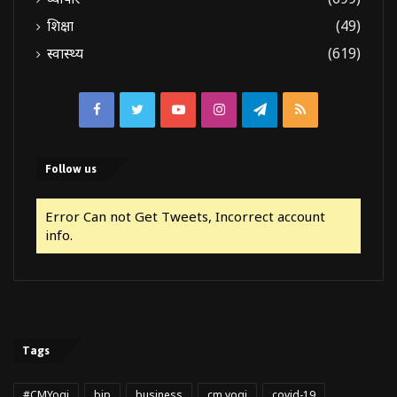
शिक्षा
(49)
स्वास्थ्य
(619)
Facebook
Twitter
YouTube
Instagram
Telegram
RSS
Follow us
Error Can not Get Tweets, Incorrect account
info.
Tags
#CMYogi
bjp
business
cm yogi
covid-19