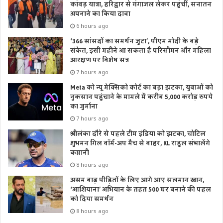
कांवड़ यात्रा, हरिद्वार से गंगाजल लेकर पहुंचीं, सनातन
ही ग्रीन केंपस भी बनाए जाएंगे। सभी उच्च शिक्षा संस्थानों के आपसी
अपनाने का किया दावा
समन्वय के साथ टीचिंग लेवल को अपडेट करने का कार्य भी किया
6 hours ago
जाएगा। शिक्षा में शोध एवं गुणवत्ता बढ़ाने के निरंतर प्रयास किये जा रहे
‘366 सांसदों का समर्थन जुटा’, पीएम मोदी के बड़े
हैं।
संकेत, इसी महीने आ सकता है परिसीमन और महिला
आरक्षण पर विशेष सत्र
7 hours ago
इस अवसर पर नैक बैंगलुरू के निदेशक प्रो.एस.सी. शर्मा, चांसलर
Meta को न्यू मेक्सिको कोर्ट का बड़ा झटका, युवाओं को
डी.आई.टी यूनिवर्सिटी एन. रविशंकर, सचिव उच्च शिक्षा शैलेश बगौली,
नुकसान पहुंचाने के मामले में करीब 5,000 करोड़ रुपये
अपर सचिव उच्च शिक्षा प्रशांत आर्य, निदेशक उच्च शिक्षा डॉ. जगदीश
का जुर्माना
प्रसाद, डॉ बी.एस पेनमुदीराज एवं अन्य गणमान्य उपस्थित थे।
7 hours ago
श्रीलंका दौरे से पहले टीम इंडिया को झटका, चोटिल
Tags
डी.आई.टी कॉलेज
निदेशक प्रो.एस.सी. शर्मा
शुभमन गिल वॉर्म-अप मैच से बाहर, KL राहुल संभालेंगे
कप्तानी
सचिव उच्च शिक्षा शैलेश बगौली
8 hours ago
असम बाढ़ पीड़ितों के लिए आगे आए सलमान खान,
‘आशियाना’ अभियान के तहत 500 घर बनाने की पहल
को दिया समर्थन
8 hours ago