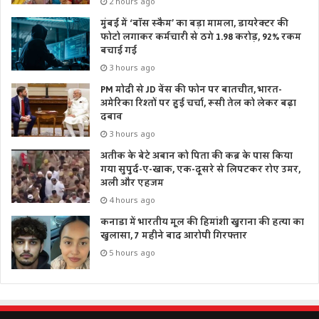
2 hours ago
मुंबई में ‘बॉस स्कैम’ का बड़ा मामला, डायरेक्टर की
फोटो लगाकर कर्मचारी से ठगे 1.98 करोड़, 92% रकम
बचाई गई
3 hours ago
PM मोदी से JD वेंस की फोन पर बातचीत, भारत-
अमेरिका रिश्तों पर हुई चर्चा, रूसी तेल को लेकर बढ़ा
दबाव
3 hours ago
अतीक के बेटे अबान को पिता की कब्र के पास किया
गया सुपुर्द-ए-खाक, एक-दूसरे से लिपटकर रोए उमर,
अली और एहजम
4 hours ago
कनाडा में भारतीय मूल की हिमांशी खुराना की हत्या का
खुलासा, 7 महीने बाद आरोपी गिरफ्तार
5 hours ago