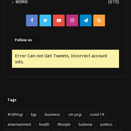
स्वास्थ्य
(619)
Facebook
Twitter
YouTube
Instagram
Telegram
RSS
Follow us
Error Can not Get Tweets, Incorrect account
info.
Tags
#CMYogi
bjp
business
cm yogi
covid-19
entertainment
health
lifestyle
lucknow
politics