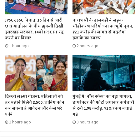
JPSC-JSSC विवाद: 16 दिन से जारी
वाराणसी के दालमंडी में सड़क
छात्र आंदोलन के बीच झुकती दिखी
चौड़ीकरण परियोजना का भूमि पूजन,
झारखंड सरकार, 14वीं JPSC PT रद्द
₹221 करोड़ की लागत से बदलेगा
करने पर विचार
इलाके का स्वरूप
1 hour ago
2 hours ago
दिल्ली लक्ष्मी योजना: महिलाओं को
मुंबई में ‘बॉस स्कैम’ का बड़ा मामला,
हर महीने मिलेंगे ₹2,500, जानिए कौन
डायरेक्टर की फोटो लगाकर कर्मचारी
कर सकता है आवेदन और कैसे भरें
से ठगे 1.98 करोड़, 92% रकम बचाई
फॉर्म
गई
2 hours ago
3 hours ago