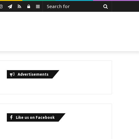
Search
uTube
Instagram
Telegram
RSS
Log
Sidebar
for
In
Advertisements
Like us on Facebook