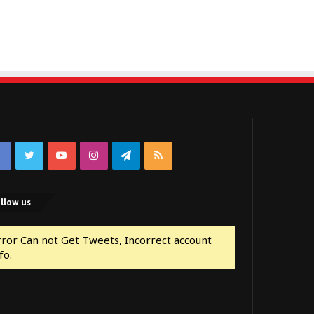
Facebook
Twitter
YouTube
Instagram
Telegram
RSS
llow us
rror Can not Get Tweets, Incorrect account
fo.