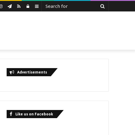
Search
uTube
Instagram
Telegram
RSS
Log
Sidebar
for
In
Advertisements
Like us on Facebook