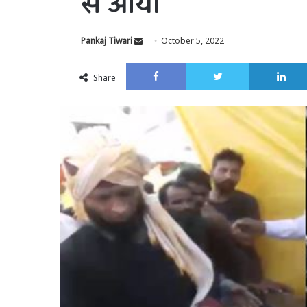
से आया
Send
Pankaj Tiwari
October 5, 2022
an
Facebook
Twitter
email
Share