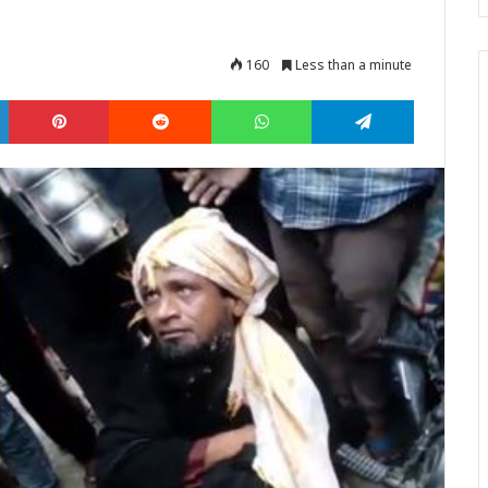
160
Less than a minute
LinkedIn
Pinterest
Reddit
WhatsApp
Telegram