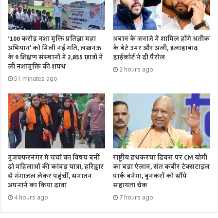
कांसा एवं स्टेनलेस स्टील से एक माह में बनी वीणा।
पद्म पुरस्कार विजेता राम सुतार ने बनाई है वीणा की डिजाइन।
लता जी के जीवन और व्यक्तित्व को चौक में दर्शाया गया है।
‘100 करोड़ नशा मुक्ति प्रतिज्ञा महा
अबान के जनाजे में शामिल होंगे अतीक
स्मृति चौक पर गूंजेंगे लता मंगेशकर के भजन।
अभियान’ को मिली नई गति, लखनऊ
के बेटे उमर और अली, इलाहाबाद
के 9 शिक्षण संस्थानों में 2,855 छात्रों ने
हाईकोर्ट ने दी पैरोल
ली नशामुक्ति की शपथ
Tags
अयोध्या
उत्तर प्रदेश के मुख्यमंत्री योगी आदित्यनाथ
केन्द्रीय पर्यटन मंत्री
2 hours ago
51 minutes ago
पर्यटन मंत्री जी किशन रेड्डी
लता चौक का लोकार्पण
मुजफ्फरनगर में चर्चा का विषय बनीं
राष्ट्रीय हथकरघा दिवस पर CM योगी
दो महिलाओं की कांवड़ यात्रा, हरिद्वार
का बड़ा ऐलान, संत कबीर टेक्सटाइल
से गंगाजल लेकर पहुंचीं, सनातन
पार्क बनेगा, बुनकरों को सौंपे
अपनाने का किया दावा
सहायता चेक
4 hours ago
7 hours ago