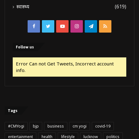
स्वास्थ्य
(619)
Facebook
Twitter
YouTube
Instagram
Telegram
RSS
Follow us
Error Can not Get Tweets, Incorrect account
info.
Tags
#CMYogi
bjp
business
cm yogi
covid-19
entertainment
health
lifestyle
lucknow
politics