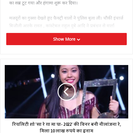
का सब्र टूट गया और हंगामा शुरू कर दिया।
मजदूरों का गुस्सा देखते हुए फैक्ट्री वालों ने पुलिस बुला ली। चौकी इंचार्ज
बिजौली आरके रावत , कांस्टेबल राहुल दुबे आदि ने प्रबंधन से वार्ता
कराकर मामला शांत कराया।
Show More
Tags
soapFactory
uttarpradesh
रियलिटी शो 'सा रे गा मा पा- 2022' की विनर बनी नीलांजना रे,
मिला 10 लाख रुपये का इनाम