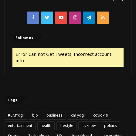
Facebook
Twitter
YouTube
Instagram
Telegram
RSS
Follow us
Error Can not Get Tweets, Incorrect account
info.
Tags
#CMYogi
bjp
business
cm yogi
covid-19
entertainment
health
lifestyle
lucknow
politics
Sports
Technology
UP
Uttarakhand
uttarpradesh