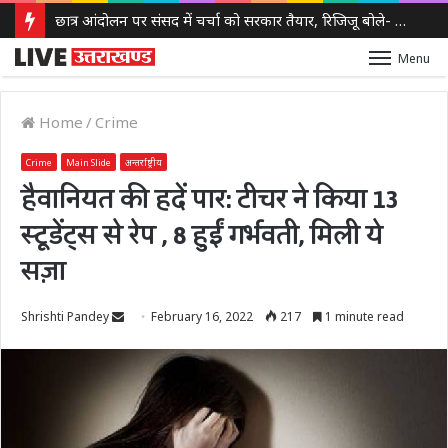
छात्र आंदोलन पर संसद में चर्चा को सरकार तैयार, रिजिजू बोले- गृह मंत्री देंगे जवाब, राहुल गांधी ने उठाए सवाल
Menu
Home
/
Crime
Crime
Main Slide
अन्तर्राष्ट्रीय
हैवानियत की हदें पार: टीचर ने किया 13
स्टूडेंट्स से रेप , 8 हुईं गर्भवती, मिली ये
सज़ा
Send
Shrishti Pandey
February 16, 2022
217
1 minute read
an
email