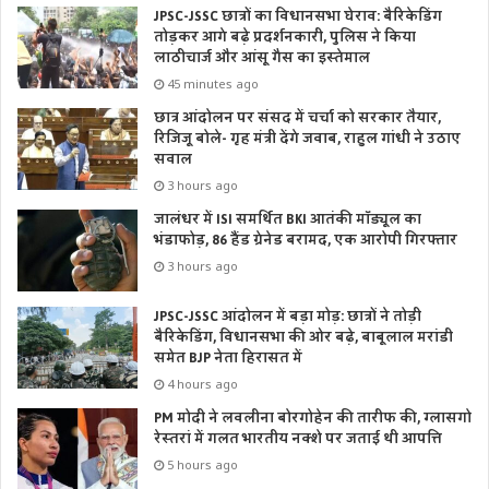
JPSC-JSSC छात्रों का विधानसभा घेराव: बैरिकेडिंग
तोड़कर आगे बढ़े प्रदर्शनकारी, पुलिस ने किया
लाठीचार्ज और आंसू गैस का इस्तेमाल
45 minutes ago
छात्र आंदोलन पर संसद में चर्चा को सरकार तैयार,
रिजिजू बोले- गृह मंत्री देंगे जवाब, राहुल गांधी ने उठाए
सवाल
3 hours ago
जालंधर में ISI समर्थित BKI आतंकी मॉड्यूल का
भंडाफोड़, 86 हैंड ग्रेनेड बरामद, एक आरोपी गिरफ्तार
3 hours ago
JPSC-JSSC आंदोलन में बड़ा मोड़: छात्रों ने तोड़ी
बैरिकेडिंग, विधानसभा की ओर बढ़े, बाबूलाल मरांडी
समेत BJP नेता हिरासत में
4 hours ago
PM मोदी ने लवलीना बोरगोहेन की तारीफ की, ग्लासगो
रेस्तरां में गलत भारतीय नक्शे पर जताई थी आपत्ति
5 hours ago