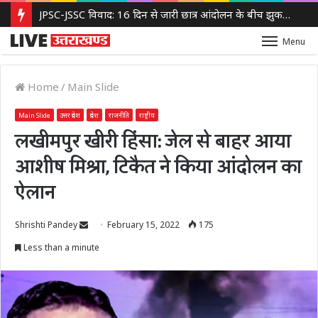
JPSC-JSSC विवाद: 16 दिन से जारी छात्र आंदोलन के बीच झुकती दिखी झारखंड सरकार, 14वीं JPSC PT रद्द करने पर विचार
Menu
Home
/
Main Slide
Main Slide
उत्तर प्रदेश
प्रदेश
राजनीति
राष्ट्रीय
लखीमपुर खीरी हिंसा: जेल से बाहर आया
आशीष मिश्रा, टिकैत ने किया आंदोलन का
ऐलान
Send
Shrishti Pandey
February 15, 2022
175
an
Less than a minute
email