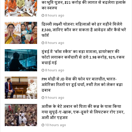
का भूमि पूजन, ₹221 करोड़ की लागत से बदलेगा इलाके
का स्वरूप
8 hours ago
दिल्ली लक्ष्मी योजना: महिलाओं को हर महीने मिलेंगे
₹2,500, जानिए कौन कर सकता है आवेदन और कैसे भरें
फॉर्म
8 hours ago
मुंबई में ‘बॉस स्कैम’ का बड़ा मामला, डायरेक्टर की
फोटो लगाकर कर्मचारी से ठगे 1.98 करोड़, 92% रकम
बचाई गई
8 hours ago
PM मोदी से JD वेंस की फोन पर बातचीत, भारत-
अमेरिका रिश्तों पर हुई चर्चा, रूसी तेल को लेकर बढ़ा
दबाव
9 hours ago
अतीक के बेटे अबान को पिता की कब्र के पास किया
गया सुपुर्द-ए-खाक, एक-दूसरे से लिपटकर रोए उमर,
अली और एहजम
10 hours ago