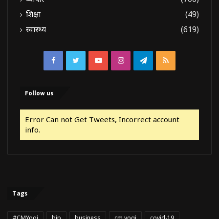
शिक्षा
(49)
स्वास्थ्य
(619)
Facebook
Twitter
YouTube
Instagram
Telegram
RSS
Follow us
Error Can not Get Tweets, Incorrect account
info.
Tags
#CMYogi
bjp
business
cm yogi
covid-19