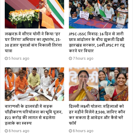
लखनऊ में सीएम योगी ने किया ‘हर
JPSC-JSSC विवाद: 16 दिन से जारी
घर तिरंगा’ अभियान का शुभारंभ, 25-
छात्र आंदोलन के बीच झुकती दिखी
30 हजार युवाओं संग निकाली तिरंगा
झारखंड सरकार, 14वीं JPSC PT रद्द
यात्रा
करने पर विचार
5 hours ago
7 hours ago
वाराणसी के दालमंडी में सड़क
दिल्ली लक्ष्मी योजना: महिलाओं को
चौड़ीकरण परियोजना का भूमि पूजन,
हर महीने मिलेंगे ₹2,500, जानिए कौन
₹221 करोड़ की लागत से बदलेगा
कर सकता है आवेदन और कैसे भरें
इलाके का स्वरूप
फॉर्म
8 hours ago
8 hours ago