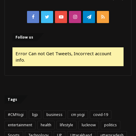
Facebook
Twitter
YouTube
Instagram
Telegram
RSS
Follow us
Error Can not Get Tweets, Incorrect account
info.
Tags
#CMYogi
bjp
business
cm yogi
covid-19
entertainment
health
lifestyle
lucknow
politics
Sports
Technology
UP
Uttarakhand
uttarpradesh