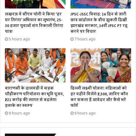
लखनऊ में सीएम योगी ने किया ‘हर
JPSC-JSSC विवाद: 16 दिन से जारी
घर तिरंगा’ अभियान का शुभारंभ, 25-
छात्र आंदोलन के बीच झुकती दिखी
30 हजार युवाओं संग निकाली तिरंगा
झारखंड सरकार, 14वीं JPSC PT रद्द
यात्रा
करने पर विचार
5 hours ago
7 hours ago
वाराणसी के दालमंडी में सड़क
दिल्ली लक्ष्मी योजना: महिलाओं को
चौड़ीकरण परियोजना का भूमि पूजन,
हर महीने मिलेंगे ₹2,500, जानिए कौन
₹221 करोड़ की लागत से बदलेगा
कर सकता है आवेदन और कैसे भरें
इलाके का स्वरूप
फॉर्म
8 hours ago
8 hours ago