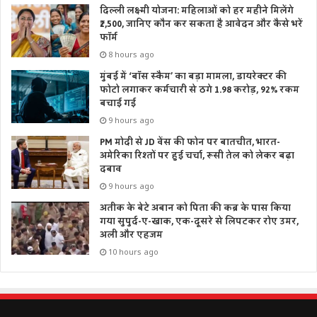
दिल्ली लक्ष्मी योजना: महिलाओं को हर महीने मिलेंगे
₹2,500, जानिए कौन कर सकता है आवेदन और कैसे भरें
फॉर्म
8 hours ago
मुंबई में ‘बॉस स्कैम’ का बड़ा मामला, डायरेक्टर की
फोटो लगाकर कर्मचारी से ठगे 1.98 करोड़, 92% रकम
बचाई गई
9 hours ago
PM मोदी से JD वेंस की फोन पर बातचीत, भारत-
अमेरिका रिश्तों पर हुई चर्चा, रूसी तेल को लेकर बढ़ा
दबाव
9 hours ago
अतीक के बेटे अबान को पिता की कब्र के पास किया
गया सुपुर्द-ए-खाक, एक-दूसरे से लिपटकर रोए उमर,
अली और एहजम
10 hours ago