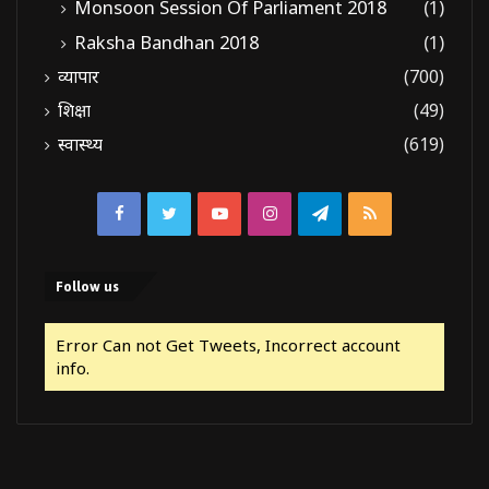
Monsoon Session Of Parliament 2018
(1)
Raksha Bandhan 2018
(1)
व्यापार
(700)
शिक्षा
(49)
स्वास्थ्य
(619)
Facebook
Twitter
YouTube
Instagram
Telegram
RSS
Follow us
Error Can not Get Tweets, Incorrect account
info.