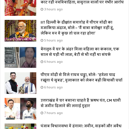
काट रही नवविवाहिता, ससुराल वालों पर गंभीर आरोप
3 hours ago
IIT दिल्ली के दीक्षांत समारोह में पीएम मोदी का
मजाकिया अंदाज, बोले – ‘मैं बाबा बागेश्वर नहीं हूं,
लेकिन मन में कुछ तो चल रहा होगा’
5 hours ago
बेंगलुरु में घर के अंदर मिला महिला का कंकाल, एक
साल से पड़ी थी लाश, बेटी से भी नहीं था संपर्क
6 hours ago
पीएम मोदी से मिले राघव चड्ढा, बोले- ‘हमेशा याद
रखूंगा ये सुबह’, मुलाकात को लेकर बढ़ी सियासी चर्चा
6 hours ago
उत्तराखंड में घर बसाना चाहते हैं ऋषभ पंत, CM धामी
से जमीन दिलाने की लगाई गुहार
7 hours ago
पंजाब विधानसभा में हंगामा: जमीन, सड़कों और अवैध