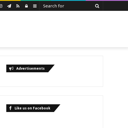
Search
uTube
Instagram
Telegram
RSS
Log
Sidebar
for
In
Advertisements
Like us on Facebook