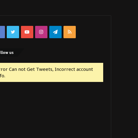
Facebook
Twitter
YouTube
Instagram
Telegram
RSS
llow us
rror Can not Get Tweets, Incorrect account
fo.