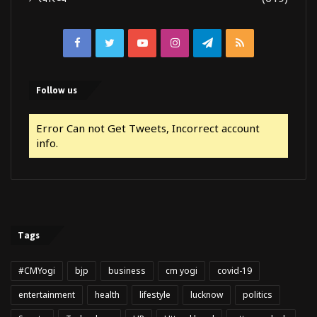
Facebook
Twitter
YouTube
Instagram
Telegram
RSS
Follow us
Error Can not Get Tweets, Incorrect account
info.
Tags
#CMYogi
bjp
business
cm yogi
covid-19
entertainment
health
lifestyle
lucknow
politics