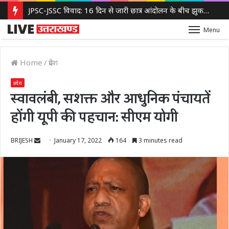
JPSC-JSSC विवाद: 16 दिन से जारी छात्र आंदोलन के बीच झुकती दिखी झारखंड सरकार, 14वीं JPSC PT रद्द करने पर विचार
Menu
Home
/
प्रदेश
प्रदेश
स्वावलंबी, सशक्त और आधुनिक पंचायतें
होंगी यूपी की पहचान: सीएम योगी
Send
BRIJESH
January 17, 2022
164
3 minutes read
an
email