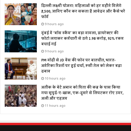
प्राथमिकता जीवन और जीविका दोनों को बचाना है। केंद्र सरकार और
दिल्ली लक्ष्मी योजना: महिलाओं को हर महीने मिलेंगे
राज्य सरकार सभी के भरण-पोषण की व्यवस्था कर रही है। आज 15
₹2,500, जानिए कौन कर सकता है आवेदन और कैसे भरें
फॉर्म
करोड़ लोगों को मुफ्त राशन दिया जा रहा है। ग्राम प्रधान यह सुनिश्चित
कराएं कि एक भी पात्र व्यक्ति राशन से वंचित न रहे।
9 hours ago
मुंबई में ‘बॉस स्कैम’ का बड़ा मामला, डायरेक्टर की
फोटो लगाकर कर्मचारी से ठगे 1.98 करोड़, 92% रकम
बचाई गई
9 hours ago
PM मोदी से JD वेंस की फोन पर बातचीत, भारत-
अमेरिका रिश्तों पर हुई चर्चा, रूसी तेल को लेकर बढ़ा
दबाव
10 hours ago
अतीक के बेटे अबान को पिता की कब्र के पास किया
गया सुपुर्द-ए-खाक, एक-दूसरे से लिपटकर रोए उमर,
अली और एहजम
11 hours ago