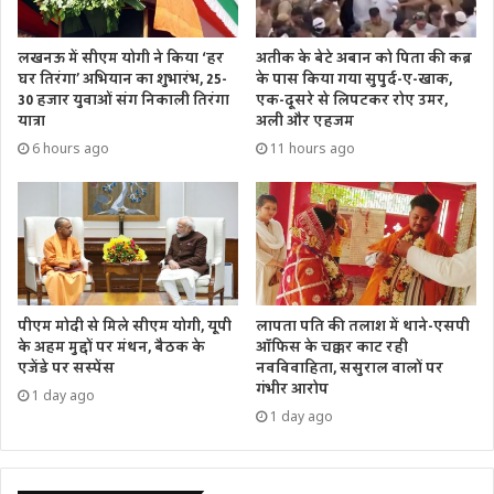
“प्रधानों ने कहा, आपने हमें ताकत दी, आप ही आएंगे दोबारा”
लखनऊ में सीएम योगी ने किया ‘हर
अतीक के बेटे अबान को पिता की कब्र
घर तिरंगा’ अभियान का शुभारंभ, 25-
के पास किया गया सुपुर्द-ए-खाक,
ज़ूम लिंक के माध्यम से सीएम से जुड़े प्रधानों ने ग्राम पंचायतों को मजबूत
30 हजार युवाओं संग निकाली तिरंगा
एक-दूसरे से लिपटकर रोए उमर,
बनाने के लिए मुख्यमंत्री के प्रयासों की सराहना भी की। हाथरस से प्रधान
यात्रा
अली और एहजम
प्रियंका तिवारी ने कहा कि 15 दिसंबर 2021 को सीएम ने जो किया वह
6 hours ago
11 hours ago
अभूतपूर्व था। आपने हमें मजबूत किया। हमारी ताकत बढ़ी अब 10 मार्च
के बाद फिर से साथ काम करेंगे और उत्तर प्रदेश को सर्वोत्तम प्रदेश बनाएंगे।
बिजनौर से प्रधान राहुल ने सीएसआर के माध्यम से गांव के विकास के
अपने कोशिश की जानकारी दी तो लखनऊ से वीरेंद्र शुक्ला ने सीएम के
मार्गदर्शन के लिए धन्यवाद दिया। चन्दौली से नीलम ओहारी ने गांव में
जारी मनरेगा और कायाकल्प मिशन का अपडेट मुख्यमंत्री को दिया तो
पीएम मोदी से मिले सीएम योगी, यूपी
लापता पति की तलाश में थाने-एसपी
मेरठ से परमेंदर ने सशक्त ग्राम पंचायतों से बदल रही तस्वीर का बयान
के अहम मुद्दों पर मंथन, बैठक के
ऑफिस के चक्कर काट रही
किया। एक-एक कर सभी से बात करते हुए सीएम ने कहा कि
एजेंडे पर सस्पेंस
नवविवाहिता, ससुराल वालों पर
गंभीर आरोप
विधानसभा चुनाव लोकतंत्र का उत्सव है। हर प्रधान यह सुनिश्चित करें कि
1 day ago
1 day ago
कोविड प्रोटोकॉल का पालन करते हुए हर एक नागरिक अपने मताधिकार
का प्रयोग जरूर करे।