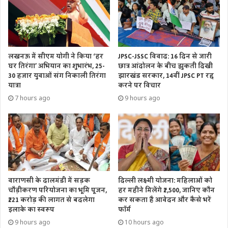
अगर आप डायरिया की परेशानी से जूझ रहे हैं तो टमाटर का सेवन करने
से बचें। इसमें साल्मोनेला नाम का बैक्टीरिया मौजूद होता है जो डायरिया
की समस्या को बढ़ाने का काम करता है।
लखनऊ में सीएम योगी ने किया ‘हर
JPSC-JSSC विवाद: 16 दिन से जारी
Tags
health
lifestyle
tomato
घर तिरंगा’ अभियान का शुभारंभ, 25-
छात्र आंदोलन के बीच झुकती दिखी
30 हजार युवाओं संग निकाली तिरंगा
झारखंड सरकार, 14वीं JPSC PT रद्द
यात्रा
करने पर विचार
7 hours ago
9 hours ago
वाराणसी के दालमंडी में सड़क
दिल्ली लक्ष्मी योजना: महिलाओं को
चौड़ीकरण परियोजना का भूमि पूजन,
हर महीने मिलेंगे ₹2,500, जानिए कौन
₹221 करोड़ की लागत से बदलेगा
कर सकता है आवेदन और कैसे भरें
इलाके का स्वरूप
फॉर्म
9 hours ago
10 hours ago