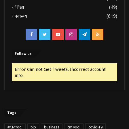
शिक्षा
(49)
स्वास्थ्य
(619)
Facebook
Twitter
YouTube
Instagram
Telegram
RSS
Follow us
Error Can not Get Tweets, Incorrect account
info.
Tags
#CMYogi
bjp
business
cm yogi
covid-19