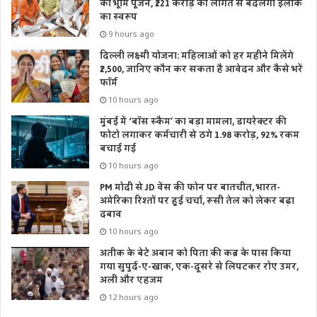
का भूमि पूजन, ₹221 करोड़ की लागत से बदलेगा इलाके
का स्वरूप
9 hours ago
दिल्ली लक्ष्मी योजना: महिलाओं को हर महीने मिलेंगे
₹2,500, जानिए कौन कर सकता है आवेदन और कैसे भरें
फॉर्म
10 hours ago
मुंबई में ‘बॉस स्कैम’ का बड़ा मामला, डायरेक्टर की
फोटो लगाकर कर्मचारी से ठगे 1.98 करोड़, 92% रकम
बचाई गई
10 hours ago
PM मोदी से JD वेंस की फोन पर बातचीत, भारत-
अमेरिका रिश्तों पर हुई चर्चा, रूसी तेल को लेकर बढ़ा
दबाव
10 hours ago
अतीक के बेटे अबान को पिता की कब्र के पास किया
गया सुपुर्द-ए-खाक, एक-दूसरे से लिपटकर रोए उमर,
अली और एहजम
12 hours ago