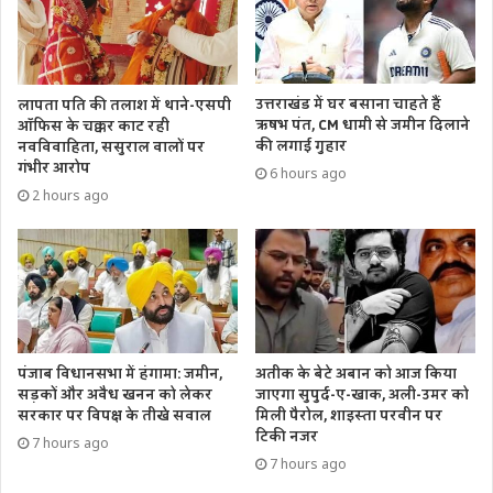
जिलों के चक्‍कर नहीं काटने पड़ेंगे।
उत्तराखंड में घर बसाना चाहते हैं
लापता पति की तलाश में थाने-एसपी
ऋषभ पंत, CM धामी से जमीन दिलाने
ऑफिस के चक्कर काट रही
की लगाई गुहार
नवविवाहिता, ससुराल वालों पर
गंभीर आरोप
6 hours ago
2 hours ago
पंजाब विधानसभा में हंगामा: जमीन,
अतीक के बेटे अबान को आज किया
सड़कों और अवैध खनन को लेकर
जाएगा सुपुर्द-ए-खाक, अली-उमर को
सरकार पर विपक्ष के तीखे सवाल
मिली पैरोल, शाइस्ता परवीन पर
टिकी नजर
7 hours ago
7 hours ago