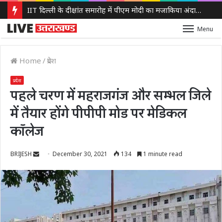
IIT दिल्ली के दीक्षांत समारोह में पीएम मोदी का मजाकिया अंदाज, बोले – ‘मैं बाबा बागेश्वर नहीं हूं, लेकिन मन में कुछ तो चल रहा होगा’
Menu
Home
/
प्रदेश
प्रदेश
पहले चरण में महराजगंज और सम्भल जिले
में तैयार होंगे पीपीपी मोड पर मेडिकल
कॉलेज
Send
BRIJESH
December 30, 2021
134
1 minute read
an
email