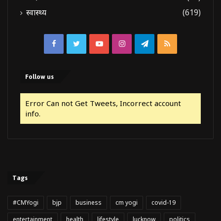
स्वास्थ्य
(619)
Facebook
Twitter
YouTube
Instagram
Telegram
RSS
Follow us
Error Can not Get Tweets, Incorrect account
info.
Tags
#CMYogi
bjp
business
cm yogi
covid-19
entertainment
health
lifestyle
lucknow
politics