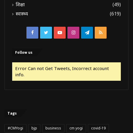
शिक्षा
(49)
स्वास्थ्य
(619)
Facebook
Twitter
YouTube
Instagram
Telegram
RSS
Follow us
Error Can not Get Tweets, Incorrect account
info.
Tags
#CMYogi
bjp
business
cm yogi
covid-19