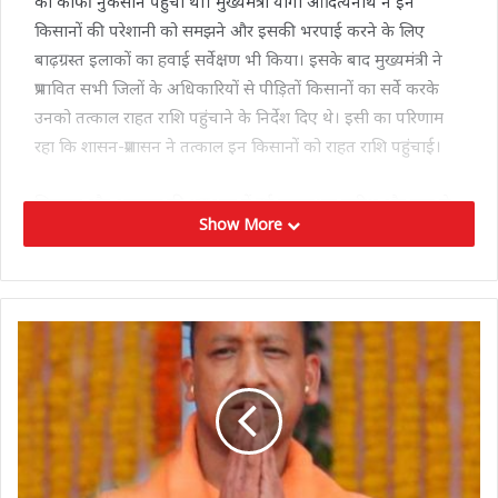
को काफी नुकसान पहुंचा था। मुख्यमंत्री योगी आदित्यनाथ ने इन
किसानों की परेशानी को समझने और इसकी भरपाई करने के लिए
बाढ़ग्रस्त इलाकों का हवाई सर्वेक्षण भी किया। इसके बाद मुख्यमंत्री ने
प्रभावित सभी जिलों के अधिकारियों से पीड़ितों किसानों का सर्वे करके
उनको तत्काल राहत राशि पहुंचाने के निर्देश दिए थे। इसी का परिणाम
रहा कि शासन-प्रशासन ने तत्काल इन किसानों को राहत राशि पहुंचाई।
सितम्बर और अक्टूबर की शुरुआत में हुई मूसलाधार बारिश और बाढ़ से
Show More
प्रदेश के किसानों की फसल को काफी नुकसान हुआ था। इसके बाद
मुख्यमंत्री ने पीडि़त किसानों को तुरंत राहत पहुंचाने के निर्देश
अधिकारियों को दिए थे। सरकार ने नुकसान की भरपाई के लिए किसानों
को उचित मुआवजा देने का ऐलान किया था। यह मुआवजा राशि जिला
कोषागार से सीधे किसानों के बैंक खाते (डीबीटी) में ट्रांसफर की जा रही
है। सरकार राज्य आपदा राहत कोष (एसडीआरएफ) से किसानों को
वित्तीय सहायता प्रदान कर रही है।