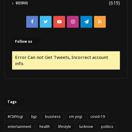
स्वास्थ्य
(619)
Facebook
Twitter
YouTube
Instagram
Telegram
RSS
Follow us
Error Can not Get Tweets, Incorrect account
info.
Tags
#CMYogi
bjp
business
cm yogi
covid-19
entertainment
health
lifestyle
lucknow
politics