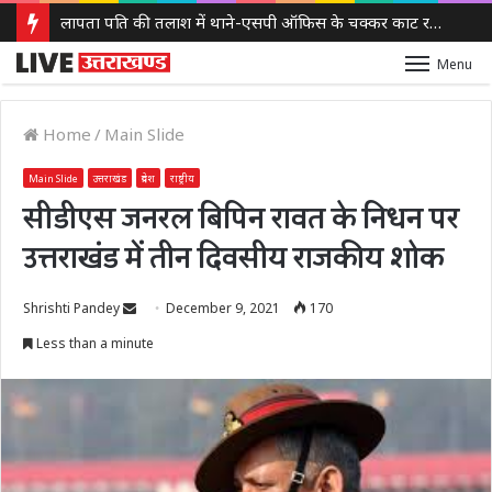
लापता पति की तलाश में थाने-एसपी ऑफिस के चक्कर काट रही नवविवाहिता, ससुराल वालों पर गंभीर आरोप
Menu
Home
/
Main Slide
Main Slide
उत्तराखंड
प्रदेश
राष्ट्रीय
सीडीएस जनरल बिपिन रावत के निधन पर
उत्तराखंड में तीन दिवसीय राजकीय शोक
Send
Shrishti Pandey
December 9, 2021
170
an
Less than a minute
email