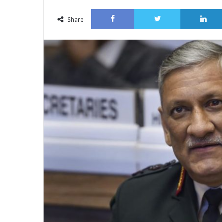
an
Facebook
Twitter
email
Share