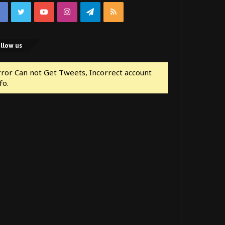
Facebook
Twitter
YouTube
Instagram
Telegram
RSS
llow us
rror Can not Get Tweets, Incorrect account
fo.