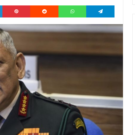
LinkedIn
Pinterest
Reddit
WhatsApp
Telegram