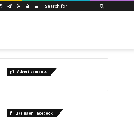
Search
uTube
Instagram
Telegram
RSS
Log
Sidebar
for
In
Advertisements
Like us on Facebook