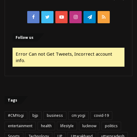
Facebook
Twitter
YouTube
Instagram
Telegram
RSS
Follow us
Error Can not Get Tweets, Incorrect account
info.
Tags
#CMYogi
bjp
business
cm yogi
covid-19
entertainment
health
lifestyle
lucknow
politics
Sports
Technology
UP
Uttarakhand
uttarpradesh