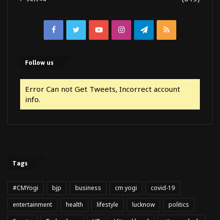
Facebook
Twitter
YouTube
Instagram
Telegram
RSS
Follow us
Error Can not Get Tweets, Incorrect account
info.
Tags
#CMYogi
bjp
business
cm yogi
covid-19
entertainment
health
lifestyle
lucknow
politics