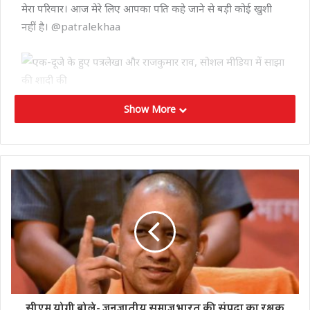
मेरा परिवार। आज मेरे लिए आपका पति कहे जाने से बड़ी कोई खुशी
नहीं है। @patralekhaa
Show More
मनोहर लाल खट्टर ने दी बधाई
शादी के बाद 15 नवंबर को ही कपल ने रिसेप्शन पार्टी दी। जहां हरियाणा
के मुख्यमंत्री मनोहर लाल खट्टर ने न्यूली मैरिड कपल को बधाई देने पहुंचे।
सीएम खट्टर के साथ राजकुमार राव और पत्रलेखा की वेडिंग रिसेप्शन की
फोटो भी वायरल हो रही है।
सफल वैवाहिक जीवन की शुभकामनाएं
सीएम खट्टर ने राजकुमार राव और पत्रलेखा के साथ इंस्टा पर फोटो शेयर
कर उन्हें वैवाहिक जीवन की ढेर सारी बधाई दी है। कैप्शन में सीएम खट्टर
सीएम योगी बोले- जनजातीय समाज भारत की संपदा का रक्षक