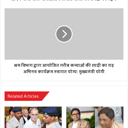
ने लिखा- चंडीगढ़ में बॉलीवुड के प्रसिद्ध अभिनेता राजकुमार राव और
पत्रलेखा के विवाह समारोह में शामिल होकर वर-वधू को आशीर्वाद और
सफल वैवाहिक जीवन की शुभकामनाएं दी।
14 करोड़ टीकाकरण करने वाला यूपी देश का पहला राज्‍य, 17 जिलों में
एक-एक मरीज ही शेष
सपा कार्यकर्ताओं ने पीएम मोदी के पहुँचने से पहले काटा पूर्वांचल
एक्सप्रेस का फीता, जानें अखिलेश यादव ने क्या कहा
श्रम विभाग द्वारा आयोजित गरीब कन्याओं की शादी का यह
अभिनव कार्यक्रम स्वागत योग्य: मुख्यमंत्री योगी
Tags
bollywood
entertainment
Marriage
patralekha
rajkumarrao
Related Articles