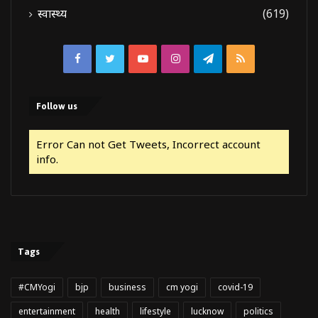
स्वास्थ्य
(619)
Facebook
Twitter
YouTube
Instagram
Telegram
RSS
Follow us
Error Can not Get Tweets, Incorrect account
info.
Tags
#CMYogi
bjp
business
cm yogi
covid-19
entertainment
health
lifestyle
lucknow
politics