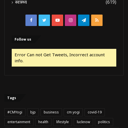
स्वास्थ्य
(619)
Facebook
Twitter
YouTube
Instagram
Telegram
RSS
Follow us
Error Can not Get Tweets, Incorrect account
info.
Tags
#CMYogi
bjp
business
cm yogi
covid-19
entertainment
health
lifestyle
lucknow
politics