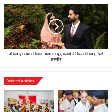
है। कांग्रेस पार्टी ने उसको समझते हुए आपके लिए अलग से एक महिला
घोषणा पत्र तैयार किया है। कांग्रेस पार्टी की सरकार बनने पर सालाना भरे
हुए 3 सिलेंडर मुफ्त दिए जाएंगे। प्रदेश की सरकारी बसों में महिलाओं के
लिए यात्रा मुफ्त होगी।’
जानिये छठ पूजा में चढ़ाये जाने वाले प्रसाद का महत्व
कानपुर मेट्रो के ट्रायल रन को सीएम योगी ने दिखाई हरी झंडी
नोबेल पुरस्कार विजेता मलाला यूसुफजई ने किया निकाह, देखें
तस्वीरें
Tags
congress
politics
PriyankaGandhi
UP
uttarpradesh
Related Articles