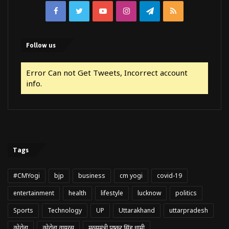
Facebook
Twitter
YouTube
Instagram
Telegram
RSS
Follow us
Error Can not Get Tweets, Incorrect account
info.
Tags
#CMYogi
bjp
business
cm yogi
covid-19
entertainment
health
lifestyle
lucknow
politics
Sports
Technology
UP
Uttarakhand
uttarpradesh
कोरोना
कोरोना वायरस
मुख्यमंत्री पुष्कर सिंह धामी