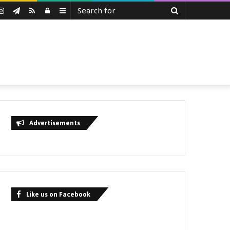
Search
uTube
Instagram
Telegram
RSS
Log
Sidebar
for
In
Advertisements
Like us on Facebook