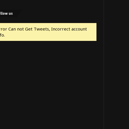
llow us
rror Can not Get Tweets, Incorrect account
fo.