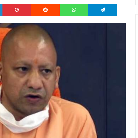
LinkedIn
Pinterest
Reddit
WhatsApp
Telegram