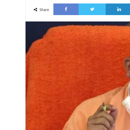
an
Facebook
Twitter
email
Share