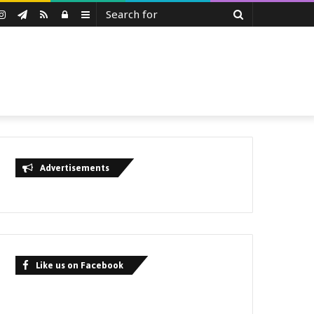
Search
uTube
Instagram
Telegram
RSS
Log
Sidebar
for
In
Advertisements
Like us on Facebook