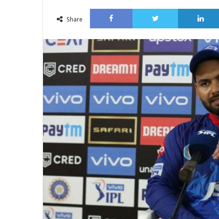
an
Facebook
Twitter
email
Share