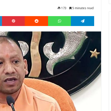
173
5 minutes read
LinkedIn
Pinterest
Reddit
WhatsApp
Telegram