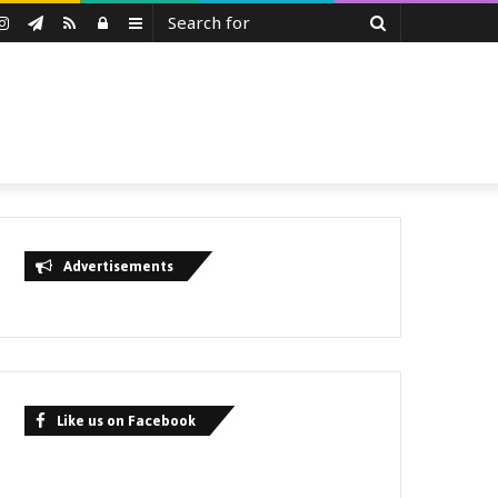
Search
uTube
Instagram
Telegram
RSS
Log
Sidebar
for
In
Advertisements
Like us on Facebook