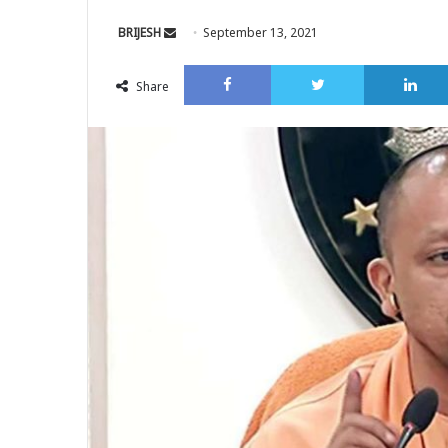
Send
BRIJESH
September 13, 2021
an
Facebook
Twitter
email
Share