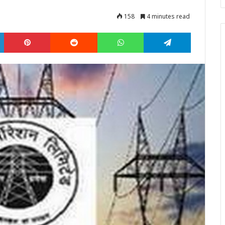
158
4 minutes read
LinkedIn
Pinterest
Reddit
WhatsApp
Telegram