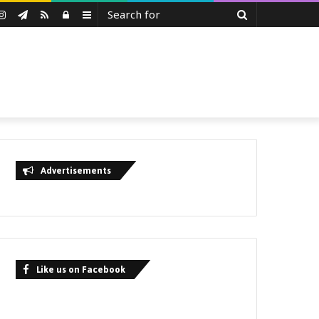
Search
uTube
Instagram
Telegram
RSS
Log
Sidebar
for
In
Advertisements
Like us on Facebook