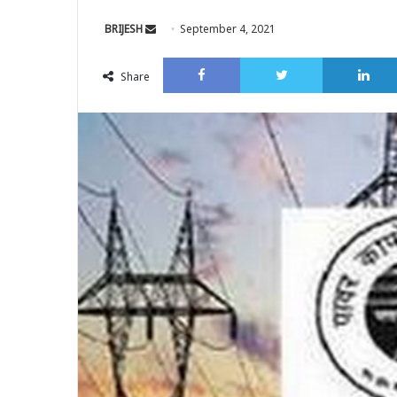
Send
BRIJESH
September 4, 2021
an
Facebook
Twitter
email
Share