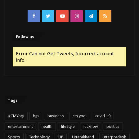
Facebook
Twitter
YouTube
Instagram
Telegram
RSS
Follow us
Error Can not Get Tweets, Incorrect account
info.
Tags
#CMYogi
bjp
business
cm yogi
covid-19
entertainment
health
lifestyle
lucknow
politics
Sports
Technology
UP
Uttarakhand
uttarpradesh