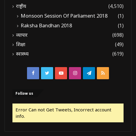
राष्ट्रीय
(4,510)
Monsoon Session Of Parliament 2018
(1)
Raksha Bandhan 2018
(1)
व्यापार
(698)
शिक्षा
(49)
स्वास्थ्य
(619)
Facebook
Twitter
YouTube
Instagram
Telegram
RSS
Follow us
Error Can not Get Tweets, Incorrect account
info.