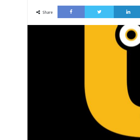
an
Facebook
Twitter
email
Share