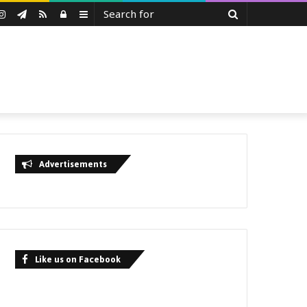
Search
uTube
Instagram
Telegram
RSS
Log
Sidebar
for
In
Advertisements
Like us on Facebook