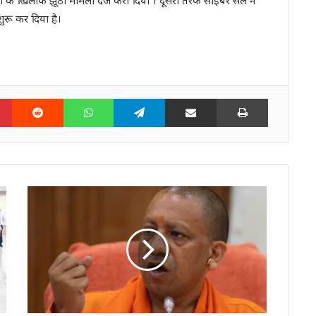
रू कर दिया है।
n
Pinterest
Reddit
WhatsApp
Telegram
Share via Email
Print