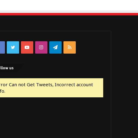
Facebook
Twitter
YouTube
Instagram
Telegram
RSS
llow us
rror Can not Get Tweets, Incorrect account
fo.