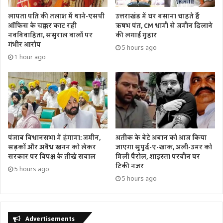
ऑक्सीजन जेनरेटर के जरिए 15 फीसदी ऑक्सीजन की 3300 बेडों पर
उत्तराखंड में घर बसाना चाहते हैं
लापता पति की तलाश में थाने-एसपी
आपूर्ति हो रही है। ग्रामीण और शहरी क्षेत्रों से सटे हर जिले में एक-एक
ऋषभ पंत, CM धामी से जमीन दिलाने
ऑफिस के चक्कर काट रही
की लगाई गुहार
नवविवाहिता, ससुराल वालों पर
सामुदायिक स्वास्थ्य केंद्र या जिला अस्पताल में ऑक्सीजन जेनरेटर्स
गंभीर आरोप
लगाए जा रहे हैं।
5 hours ago
1 hour ago
सोमवार से प्रदेश में खुलेंगे मल्टीप्लेक्स सिनेमाहॉल, जिम और स्पोर्ट
स्टेडियम
प्रदेश में कोरोना संक्रमण से बेहतर होते हालातों के बीच पांच जुलाई से
मल्टीप्लेक्स सिनेमाहॉल, जिम और स्पोर्ट स्टेडियम को कोविड प्रोटोकॉल के
पंजाब विधानसभा में हंगामा: जमीन,
अतीक के बेटे अबान को आज किया
अनुपालन के साथ संचालित होंगे। बता दें कि कोरोना की संभावित
सड़कों और अवैध खनन को लेकर
जाएगा सुपुर्द-ए-खाक, अली-उमर को
तीसरी लहर को ध्यान में रखते हुए सीएम ने आला अधिकारियों को
सरकार पर विपक्ष के तीखे सवाल
मिली पैरोल, शाइस्ता परवीन पर
अस्पतालों में बाइपैक मशीन, पीडियाट्रिक आईसीयू, मोबाइल एक्सरे
टिकी नजर
5 hours ago
मशीन सहित सभी जरूरी उपकरणों की उपलब्धता सुनिश्चित करने के
5 hours ago
निर्देश दिए हैं। इसके साथ ही उन्होंने पीडियाट्रिक विशेषज्ञों के रिक्त पदों
पर नियुक्ति की प्रक्रिया को भी पूरे करने के निर्देश दिए हैं।
Advertisements