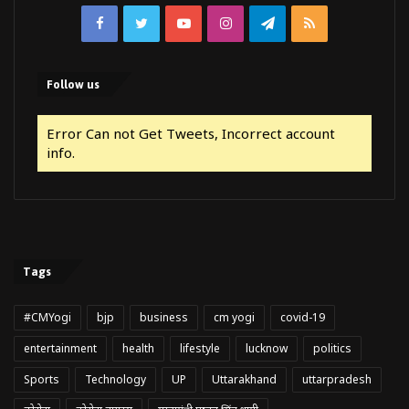
Facebook
Twitter
YouTube
Instagram
Telegram
RSS
Follow us
Error Can not Get Tweets, Incorrect account
info.
Tags
#CMYogi
bjp
business
cm yogi
covid-19
entertainment
health
lifestyle
lucknow
politics
Sports
Technology
UP
Uttarakhand
uttarpradesh