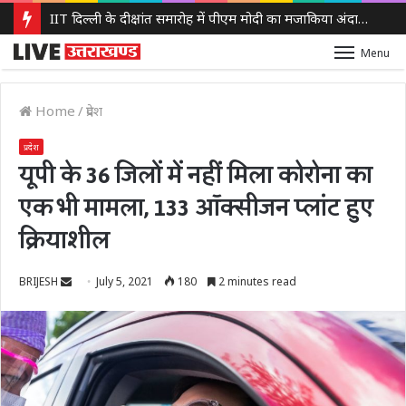
IIT दिल्ली के दीक्षांत समारोह में पीएम मोदी का मजाकिया अंदाज, बोले – ‘मैं बाबा बागेश्वर नहीं हूं, लेकिन मन में कुछ तो चल रहा होगा’
Menu
Home
/
प्रदेश
प्रदेश
यूपी के 36 जिलों में नहीं मिला कोरोना का
एक भी मामला, 133 ऑक्सीजन प्लांट हुए
क्रियाशील
Send
BRIJESH
July 5, 2021
180
2 minutes read
an
email