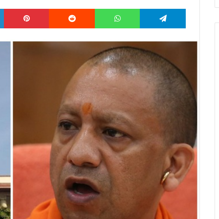
LinkedIn
Pinterest
Reddit
WhatsApp
Telegram