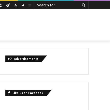
Search
uTube
Instagram
Telegram
RSS
Log
Sidebar
for
In
Advertisements
Like us on Facebook