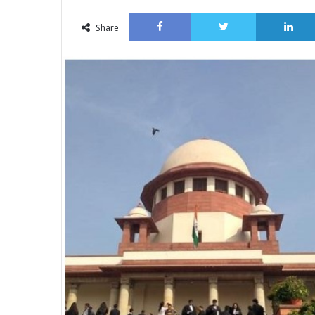
an
Facebook
Twitter
email
Share