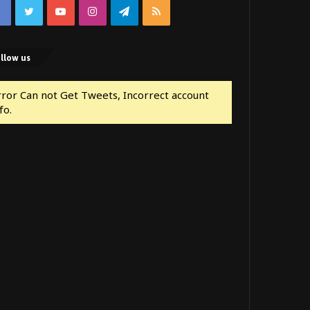
Facebook
Twitter
YouTube
Instagram
Telegram
RSS
llow us
rror Can not Get Tweets, Incorrect account
fo.