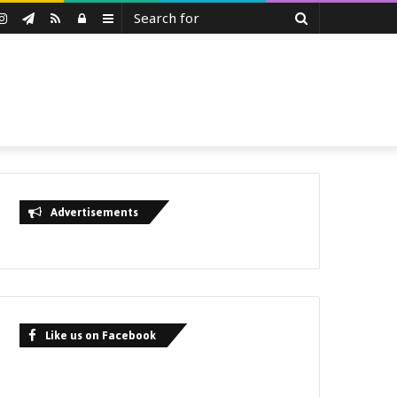
Search
uTube
Instagram
Telegram
RSS
Log
Sidebar
for
In
Advertisements
Like us on Facebook