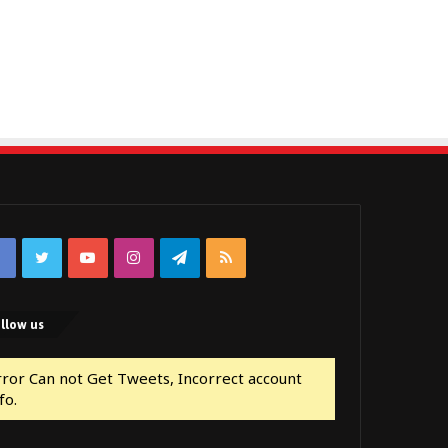
Facebook
Twitter
YouTube
Instagram
Telegram
RSS
llow us
rror Can not Get Tweets, Incorrect account
fo.