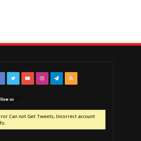
Facebook
Twitter
YouTube
Instagram
Telegram
RSS
llow us
rror Can not Get Tweets, Incorrect account
fo.