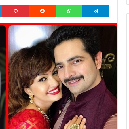
LinkedIn
Pinterest
Reddit
WhatsApp
Telegram