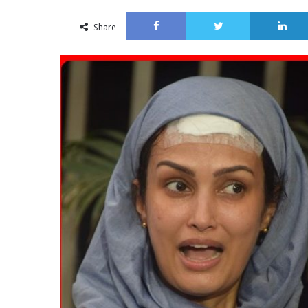
an
Facebook
Twitter
email
Share