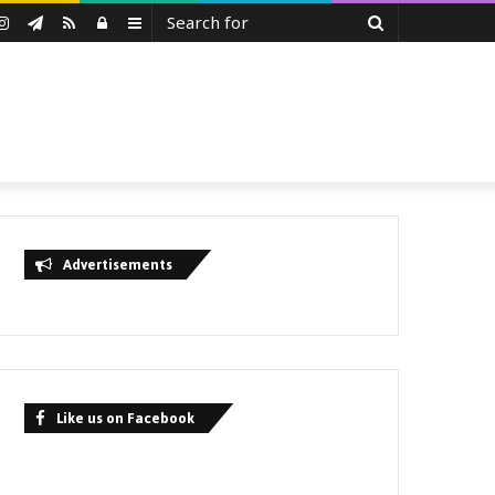
Search
uTube
Instagram
Telegram
RSS
Log
Sidebar
for
In
Advertisements
Like us on Facebook