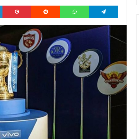
LinkedIn
Pinterest
Reddit
WhatsApp
Telegram