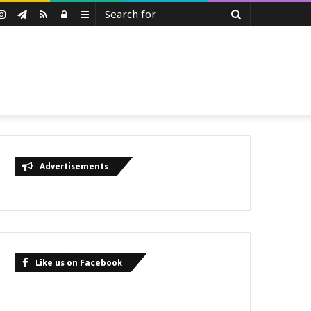
Search
uTube
Instagram
Telegram
RSS
Log
Sidebar
for
In
Advertisements
Like us on Facebook