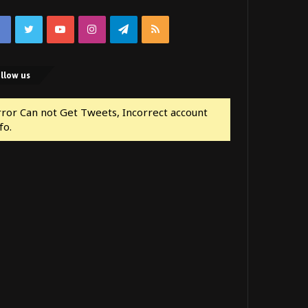
Facebook
Twitter
YouTube
Instagram
Telegram
RSS
llow us
rror Can not Get Tweets, Incorrect account
fo.