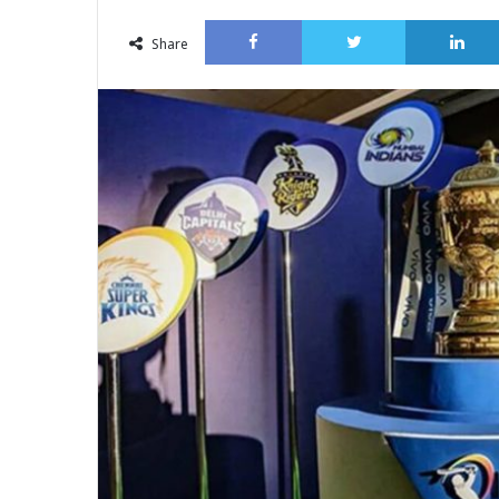
an
Facebook
Twitter
email
Share