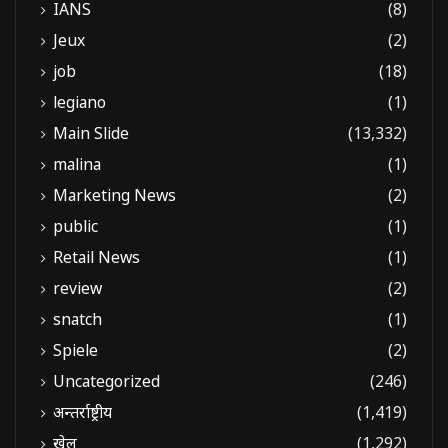
IANS
(8)
Jeux
(2)
job
(18)
legiano
(1)
Main Slide
(13,332)
malina
(1)
Marketing News
(2)
public
(1)
Retail News
(1)
review
(2)
snatch
(1)
Spiele
(2)
Uncategorized
(246)
अन्तर्राष्ट्रीय
(1,419)
खेल
(1,292)