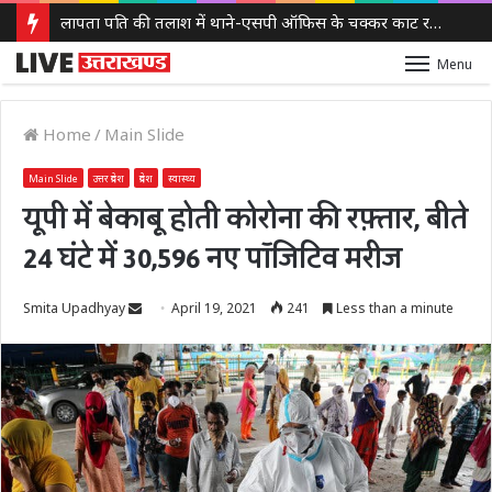
लापता पति की तलाश में थाने-एसपी ऑफिस के चक्कर काट रही नवविवाहिता, ससुराल वालों पर गंभीर आरोप
Menu
Home
/
Main Slide
Main Slide
उत्तर प्रदेश
प्रदेश
स्वास्थ्य
यूपी में बेकाबू होती कोरोना की रफ़्तार, बीते
24 घंटे में 30,596 नए पॉजिटिव मरीज
Send
Smita Upadhyay
April 19, 2021
241
Less than a minute
an
email