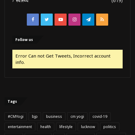
स्वास्थ्य
(619)
Facebook
Twitter
YouTube
Instagram
Telegram
RSS
Follow us
Error Can not Get Tweets, Incorrect account
info.
Tags
#CMYogi
bjp
business
cm yogi
covid-19
entertainment
health
lifestyle
lucknow
politics