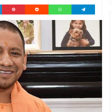
LinkedIn
Pinterest
Reddit
WhatsApp
Telegram