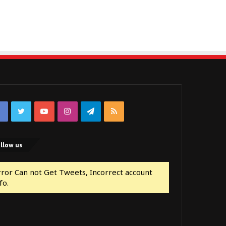
Facebook
Twitter
YouTube
Instagram
Telegram
RSS
llow us
rror Can not Get Tweets, Incorrect account
fo.