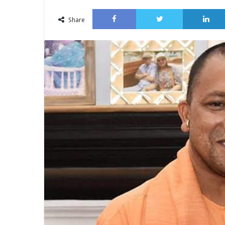
an
Facebook
Twitter
email
Share