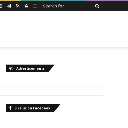
Search
uTube
Instagram
Telegram
RSS
Log
Sidebar
for
In
Advertisements
Like us on Facebook