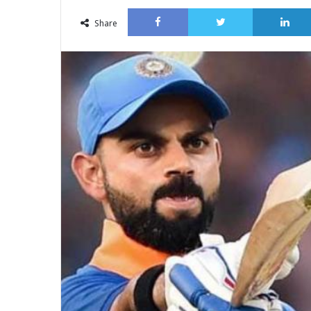
an
Facebook
Twitter
email
Share