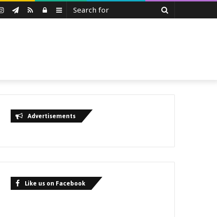
Search
uTube
Instagram
Telegram
RSS
Log
Sidebar
for
In
Advertisements
Like us on Facebook