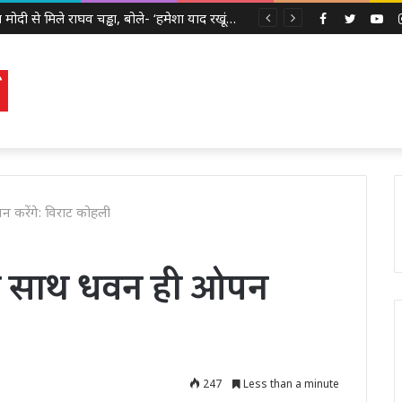
पीएम मोदी से मिले राघव चड्ढा, बोले- ‘हमेशा याद रखूंगा ये सुबह’, मुलाकात को लेकर बढ़ी सियासी चर्चा
Facebook
Twitter
Yo
न करेंगे: विराट कोहली
 के साथ धवन ही ओपन
247
Less than a minute