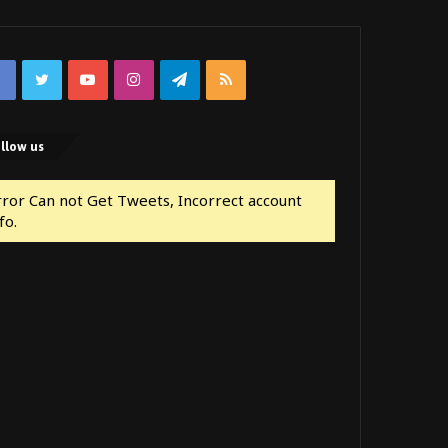
Facebook
Twitter
YouTube
Instagram
Telegram
RSS
llow us
rror Can not Get Tweets, Incorrect account
fo.