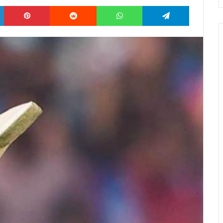
LinkedIn
Pinterest
Reddit
WhatsApp
Telegram