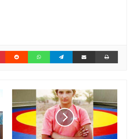
n
Pinterest
Reddit
WhatsApp
Telegram
Share via Email
Print