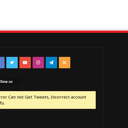
Facebook
Twitter
YouTube
Instagram
Telegram
RSS
llow us
rror Can not Get Tweets, Incorrect account
fo.