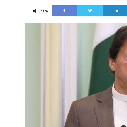
an
Facebook
Twitter
email
Share