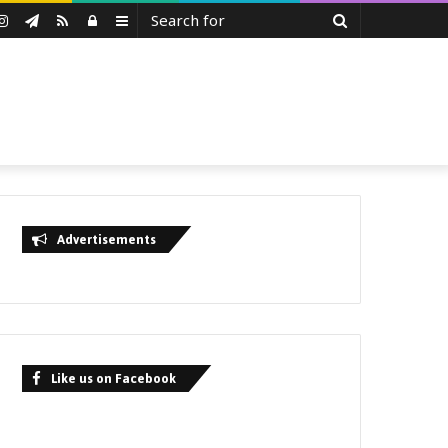
Search
uTube
Instagram
Telegram
RSS
Log
Sidebar
for
In
Advertisements
Like us on Facebook