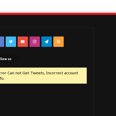
Facebook
Twitter
YouTube
Instagram
Telegram
RSS
llow us
rror Can not Get Tweets, Incorrect account
fo.