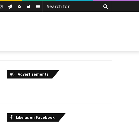
Search
uTube
Instagram
Telegram
RSS
Log
Sidebar
for
In
Advertisements
Like us on Facebook